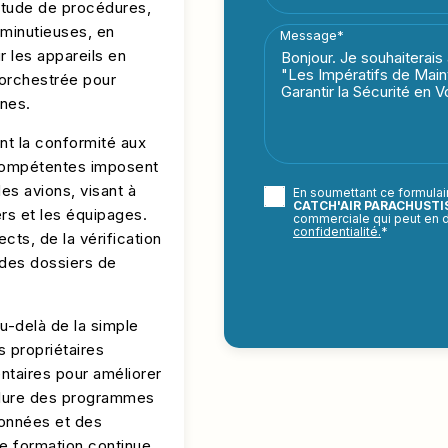
titude de procédures,
s minutieuses, en
Message*
r les appareils en
 orchestrée pour
nnes.
t la conformité aux
s compétentes imposent
s avions, visant à
En soumettant ce formulair
CATCH'AIR PARACHUST
ers et les équipages.
commerciale qui peut en 
confidentialité.
*
cts, de la vérification
 des dossiers de
u-delà de la simple
 propriétaires
taires pour améliorer
inclure des programmes
données et des
de formation continue