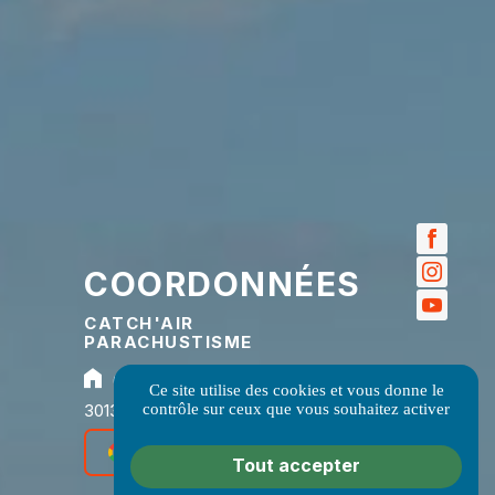
COORDONNÉES
CATCH'AIR
PARACHUSTISME
65 Rue Sous le Vallat
Ce site utilise des cookies et vous donne le
contrôle sur ceux que vous souhaitez activer
30131 Pujaut
Déposez votre avis
Tout accepter