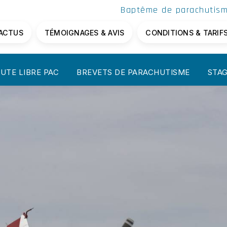
 ACTUS
TÉMOIGNAGES & AVIS
CONDITIONS & TARIF
UTE LIBRE PAC
BREVETS DE PARACHUTISME
STAG