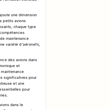
 ajoute une dimension
 petits avions
osants, chaque type
es compétences
 de maintenance
une variété d'aéronefs,
ance des avions dans
onomique et
e maintenance
s significatives pour
utieuse et une
essentielles pour
nnes.
vions dans le